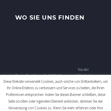
WO SIE UNS FINDEN
Via del
Fosso Cavallaro, 9 - 36014 Santorso (Vi) - Italia
Diese Website verwendet Cookies, auch solche von Drittanbietern, um
Ihr Online-Erlebnis zu verbessern und Services zu bieten, die Ihren
Präferenzen entsprechen. Indem Sie dieses Banner schließen, diese
Seite scrollen oder irgendein Element anklicken, stimmen Sie der
Verwendung von Cookies zu. Wenn Sie mehr erfahren oder Ihre